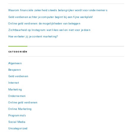
Waarom financiële zekerheid steeds belangrijker wordt voor ondernemers
Geld verdienen achter je computer begint bij een fijne werkplek!
Online geld verdienen: de mogelijkheden van beleggen
Zichtbaarheid op Instagram: wat likes wel en niet voor je doen
Hoe verbeter jij je content marketing?
CATEGORIEËN
Algemeen
Besparen
Geld verdienen
Internet
Marketing
Ondernemen
Online geld verdienen
Online Marketing
Programma's
Social Media
Uncategorized