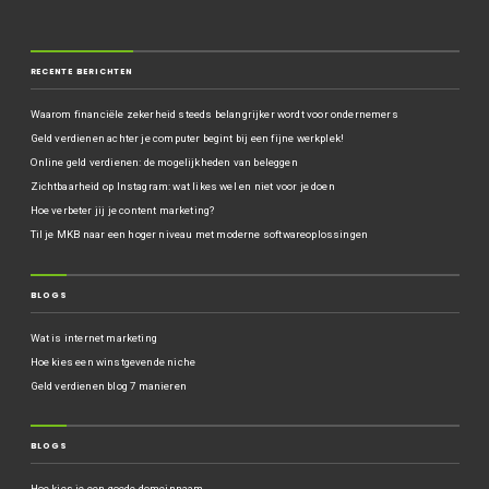
RECENTE BERICHTEN
Waarom financiële zekerheid steeds belangrijker wordt voor ondernemers
Geld verdienen achter je computer begint bij een fijne werkplek!
Online geld verdienen: de mogelijkheden van beleggen
Zichtbaarheid op Instagram: wat likes wel en niet voor je doen
Hoe verbeter jij je content marketing?
Til je MKB naar een hoger niveau met moderne softwareoplossingen
BLOGS
Wat is internet marketing
Hoe kies een winstgevende niche
Geld verdienen blog 7 manieren
BLOGS
Hoe kies je een goede domeinnaam