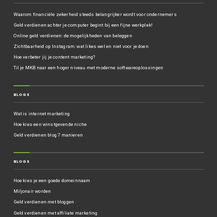
Waarom financiële zekerheid steeds belangrijker wordt voor ondernemers
Geld verdienen achter je computer begint bij een fijne werkplek!
Online geld verdienen: de mogelijkheden van beleggen
Zichtbaarheid op Instagram: wat likes wel en niet voor je doen
Hoe verbeter jij je content marketing?
Til je MKB naar een hoger niveau met moderne softwareoplossingen
BLOGS
Wat is internet marketing
Hoe kies een winstgevende niche
Geld verdienen blog 7 manieren
BLOGS
Hoe kies je een goede domeinnaam
Miljonair worden
Geld verdienen met bloggen
Geld verdienen met affiliate marketing