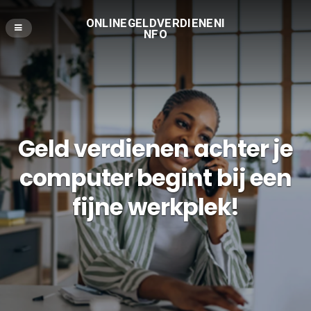
ONLINEGELDVERDIENENI
NFO
Geld verdienen achter je
computer begint bij een
fijne werkplek!