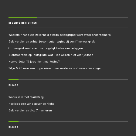
RECENTE BERICHTEN
Waarom financiële zekerheid steeds belangrijker wordt voor ondernemers
Geld verdienen achter je computer begint bij een fijne werkplek!
Online geld verdienen: de mogelijkheden van beleggen
Zichtbaarheid op Instagram: wat likes wel en niet voor je doen
Hoe verbeter jij je content marketing?
Til je MKB naar een hoger niveau met moderne softwareoplossingen
BLOGS
Wat is internet marketing
Hoe kies een winstgevende niche
Geld verdienen blog 7 manieren
BLOGS