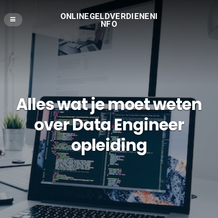
ONLINEGELDVERDIENENI
NFO
Alles wat je moet weten
over Data Engineer
opleiding