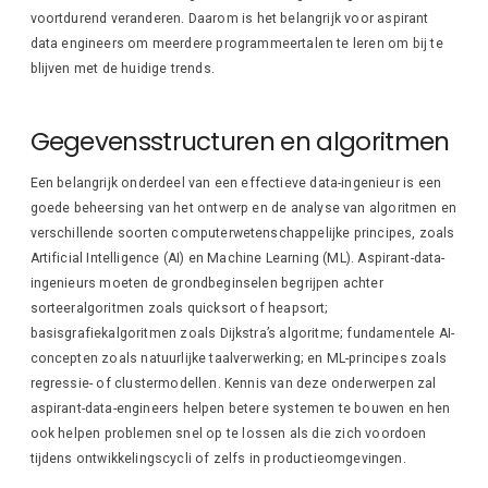
voortdurend veranderen. Daarom is het belangrijk voor aspirant
data engineers om meerdere programmeertalen te leren om bij te
blijven met de huidige trends.
Gegevensstructuren en algoritmen
Een belangrijk onderdeel van een effectieve data-ingenieur is een
goede beheersing van het ontwerp en de analyse van algoritmen en
verschillende soorten computerwetenschappelijke principes, zoals
Artificial Intelligence (AI) en Machine Learning (ML). Aspirant-data-
ingenieurs moeten de grondbeginselen begrijpen achter
sorteeralgoritmen zoals quicksort of heapsort;
basisgrafiekalgoritmen zoals Dijkstra’s algoritme; fundamentele AI-
concepten zoals natuurlijke taalverwerking; en ML-principes zoals
regressie- of clustermodellen. Kennis van deze onderwerpen zal
aspirant-data-engineers helpen betere systemen te bouwen en hen
ook helpen problemen snel op te lossen als die zich voordoen
tijdens ontwikkelingscycli of zelfs in productieomgevingen.