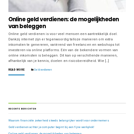
Online geld verdienen: de mogelijkheden
van beleggen
Online geld verdienen is voor veel mensen een aantrekkelijk doel.
Dankzij internet zijn er tegenwoordig talloze manieren om extra
inkomsten te genereren, variërend van freelancen en webshops tot
investeren via online platforms. Eén van de bekendere vormen van
online inkomsten is beleggen. Dit kan op verschillende manieren,
afhankelijk van je kennis, doelen en risicobereidheid. Wie […]
READ MORE
Geld verdienen
RECENTE BERICHTEN
Waarom financiële zekerheid steeds belangrijker wordt voor ondernemers
Geld verdienen achter je computer begint bij een fijne werkplek!
Online geld verdienen: de mogelijkheden van beleggen