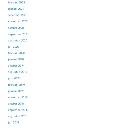
februari 2021
januari 2021
december 2020
november 2020
oktober 2020
september 2020
augustus 2020
juli 2020
februari 2020
januari 2020
oktober 2019
augustus 2019
juni 2019
februari 2019
januari 2019
november 2018
oktober 2018
september 2018
augustus 2018
juli 2018