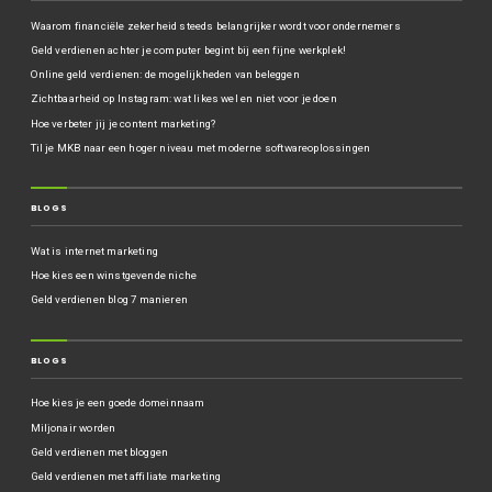
Waarom financiële zekerheid steeds belangrijker wordt voor ondernemers
Geld verdienen achter je computer begint bij een fijne werkplek!
Online geld verdienen: de mogelijkheden van beleggen
Zichtbaarheid op Instagram: wat likes wel en niet voor je doen
Hoe verbeter jij je content marketing?
Til je MKB naar een hoger niveau met moderne softwareoplossingen
BLOGS
Wat is internet marketing
Hoe kies een winstgevende niche
Geld verdienen blog 7 manieren
BLOGS
Hoe kies je een goede domeinnaam
Miljonair worden
Geld verdienen met bloggen
Geld verdienen met affiliate marketing