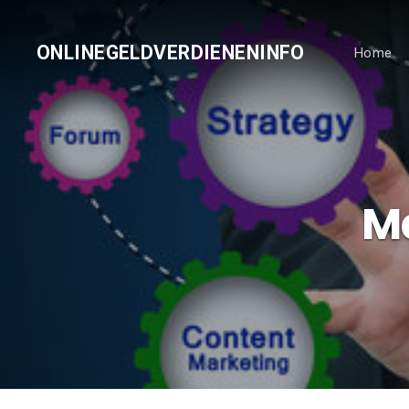
ONLINEGELDVERDIENENINFO
Home
M