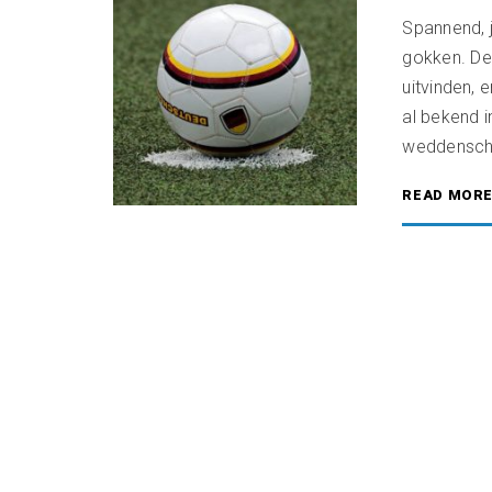
Spannend, j
gokken. D
uitvinden, 
al bekend i
weddenscha
READ MOR