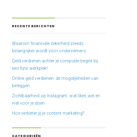
RECENTE BERICHTEN
Waarom financiële zekerheid steeds
belangrijker wordt voor ondernemers
Geld verdienen achter je computer begint bij
een fijne werkplek!
Online geld verdienen: de mogelijkheden van
beleggen
Zichtbaarheid op Instagram: wat likes wel en
niet voor je doen
Hoe verbeter jij je content marketing?
CATEGORIEËN