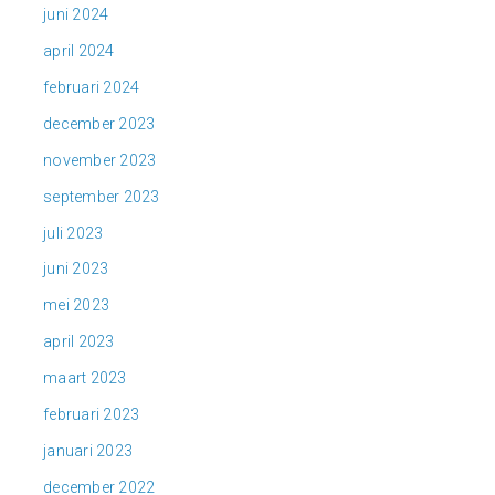
juni 2024
april 2024
februari 2024
december 2023
november 2023
september 2023
juli 2023
juni 2023
mei 2023
april 2023
maart 2023
februari 2023
januari 2023
december 2022