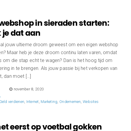
webshop in sieraden starten:
 je dat aan
ijd al jouw ultieme droom geweest om een eigen webshop
ten? Maar heb je deze droom continu laten varen, omdat
s om die stap echt te wagen? Dan is het hoog tijd om
ering in te brengen. Als jouw passie bij het verkopen van
gt, dan moet […]
E
november 8, 2020
Geld verdienen
,
Internet
,
Marketing
,
Ondernemen
,
Websites
et eerst op voetbal gokken