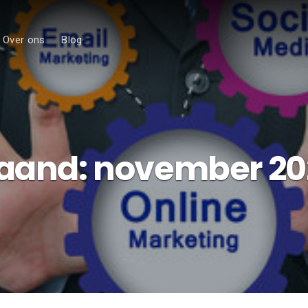
Over ons
Blog
aand:
november 20