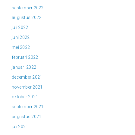
september 2022
augustus 2022
juli 2022
juni 2022
mei 2022
februari 2022
januari 2022
december 2021
november 2021
oktober 2021
september 2021
augustus 2021
juli 2021