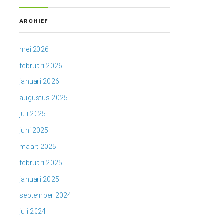
ARCHIEF
mei 2026
februari 2026
januari 2026
augustus 2025
juli 2025
juni 2025
maart 2025
februari 2025
januari 2025
september 2024
juli 2024