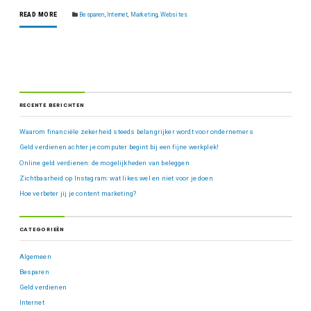
READ MORE
Besparen
,
Internet
,
Marketing
,
Websites
RECENTE BERICHTEN
Waarom financiële zekerheid steeds belangrijker wordt voor ondernemers
Geld verdienen achter je computer begint bij een fijne werkplek!
Online geld verdienen: de mogelijkheden van beleggen
Zichtbaarheid op Instagram: wat likes wel en niet voor je doen
Hoe verbeter jij je content marketing?
CATEGORIEËN
Algemeen
Besparen
Geld verdienen
Internet