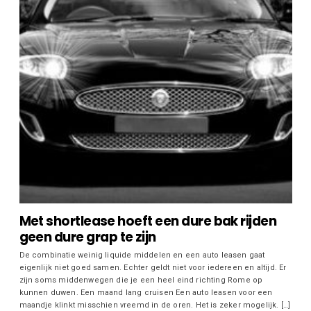
Met shortlease hoeft een dure bak rijden
geen dure grap te zijn
De combinatie weinig liquide middelen en een auto leasen gaat
eigenlijk niet goed samen. Echter geldt niet voor iedereen en altijd. Er
zijn soms middenwegen die je een heel eind richting Rome op
kunnen duwen. Een maand lang cruisen Een auto leasen voor een
maandje klinkt misschien vreemd in de oren. Het is zeker mogelijk. […]