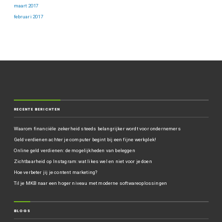
maart 2017
februari 2017
RECENTE BERICHTEN
Waarom financiële zekerheid steeds belangrijker wordt voor ondernemers
Geld verdienen achter je computer begint bij een fijne werkplek!
Online geld verdienen: de mogelijkheden van beleggen
Zichtbaarheid op Instagram: wat likes wel en niet voor je doen
Hoe verbeter jij je content marketing?
Til je MKB naar een hoger niveau met moderne softwareoplossingen
BLOGS