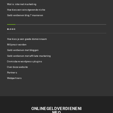
Wat is internet marketing
Hoe kies een winstgevende niche
Geld verdienen blog 7 manieren
BLOGS
Hoe kies je een goede domeinnaam
Miljonair worden
Geld verdienen met bloggen
Geld verdienen met affiliate marketing
Onmisbare wordpress plugins
Over deze website
Partners
Webpartners
ONLINEGELDVERDIENENI
NFO