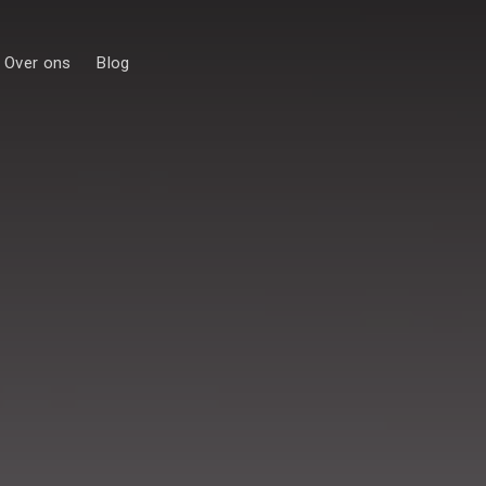
Over ons
Blog