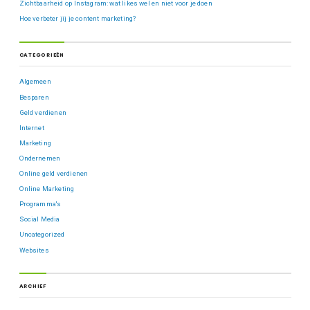
Zichtbaarheid op Instagram: wat likes wel en niet voor je doen
Hoe verbeter jij je content marketing?
CATEGORIEËN
Algemeen
Besparen
Geld verdienen
Internet
Marketing
Ondernemen
Online geld verdienen
Online Marketing
Programma's
Social Media
Uncategorized
Websites
ARCHIEF