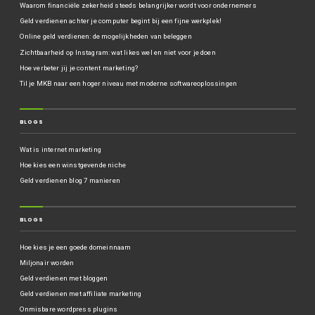
Waarom financiële zekerheid steeds belangrijker wordt voor ondernemers
Geld verdienen achter je computer begint bij een fijne werkplek!
Online geld verdienen: de mogelijkheden van beleggen
Zichtbaarheid op Instagram: wat likes wel en niet voor je doen
Hoe verbeter jij je content marketing?
Til je MKB naar een hoger niveau met moderne softwareoplossingen
BLOGS
Wat is internet marketing
Hoe kies een winstgevende niche
Geld verdienen blog 7 manieren
BLOGS
Hoe kies je een goede domeinnaam
Miljonair worden
Geld verdienen met bloggen
Geld verdienen met affiliate marketing
Onmisbare wordpress plugins