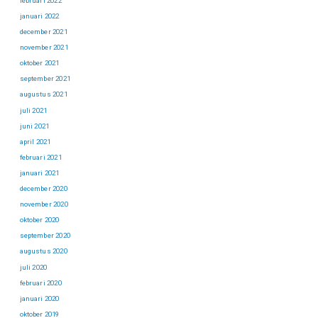
februari 2022
januari 2022
december 2021
november 2021
oktober 2021
september 2021
augustus 2021
juli 2021
juni 2021
april 2021
februari 2021
januari 2021
december 2020
november 2020
oktober 2020
september 2020
augustus 2020
juli 2020
februari 2020
januari 2020
oktober 2019