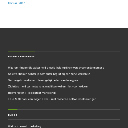
februari 2017
RECENTE BERICHTEN
Waarom financiële zekerheid steeds belangrijker wordt voor ondernemers
Geld verdienen achter je computer begint bij een fijne werkplek!
Online geld verdienen: de mogelijkheden van beleggen
Zichtbaarheid op Instagram: wat likes wel en niet voor je doen
Hoe verbeter jij je content marketing?
Til je MKB naar een hoger niveau met moderne softwareoplossingen
BLOGS
Wat is internet marketing