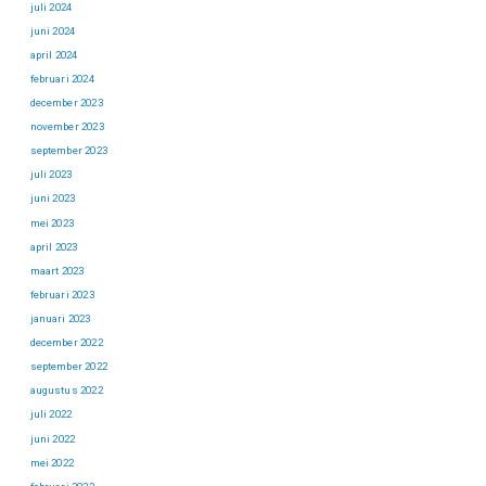
juli 2024
juni 2024
april 2024
februari 2024
december 2023
november 2023
september 2023
juli 2023
juni 2023
mei 2023
april 2023
maart 2023
februari 2023
januari 2023
december 2022
september 2022
augustus 2022
juli 2022
juni 2022
mei 2022