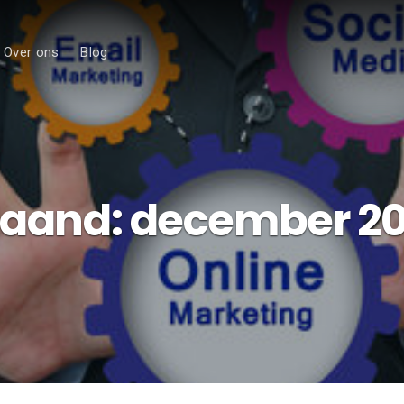
Over ons
Blog
aand:
december 20