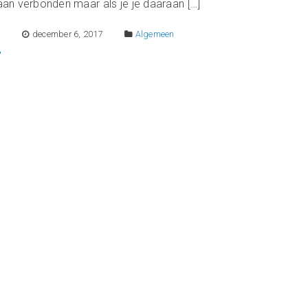
 aan verbonden maar als je je daaraan […]
E
december 6, 2017
Algemeen