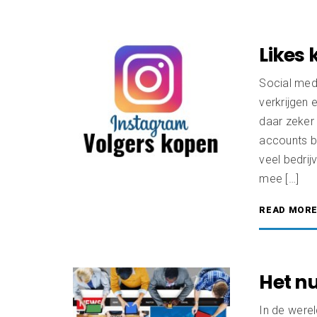
Likes
Social med
verkrijgen
daar zeker 
accounts bi
veel bedrij
mee […]
READ MOR
Het n
In de werel