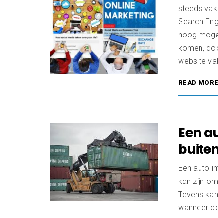
steeds vake
Search Engi
hoog mogel
komen, doo
website vak
READ MOR
Een a
buite
Een auto im
kan zijn om
Tevens kan 
wanneer dez