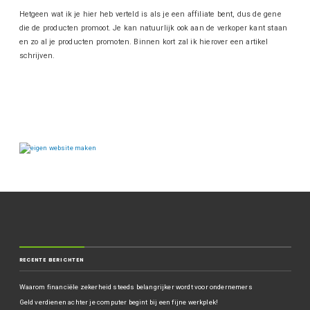
Hetgeen wat ik je hier heb verteld is als je een affiliate bent, dus de gene
die de producten promoot. Je kan natuurlijk ook aan de verkoper kant staan
en zo al je producten promoten. Binnen kort zal ik hierover een artikel
schrijven.
RECENTE BERICHTEN
Waarom financiële zekerheid steeds belangrijker wordt voor ondernemers
Geld verdienen achter je computer begint bij een fijne werkplek!