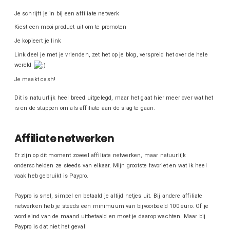
Je schrijft je in bij een affiliate netwerk
Kiest een mooi product uit om te promoten
Je kopieert je link
Link deel je met je vrienden, zet het op je blog, verspreid het over de hele
wereld
Je maakt cash!
Dit is natuurlijk heel breed uitgelegd, maar het gaat hier meer over wat het
is en de stappen om als affiliate aan de slag te gaan.
Affiliate netwerken
Er zijn op dit moment zoveel affiliate netwerken, maar natuurlijk
onderscheiden ze steeds van elkaar. Mijn grootste favoriet en wat ik heel
vaak heb gebruikt is Paypro.
Paypro is snel, simpel en betaald je altijd netjes uit. Bij andere affiliate
netwerken heb je steeds een minimuum van bijvoorbeeld 100 euro. Of je
word eind van de maand uitbetaald en moet je daarop wachten. Maar bij
Paypro is dat niet het geval!