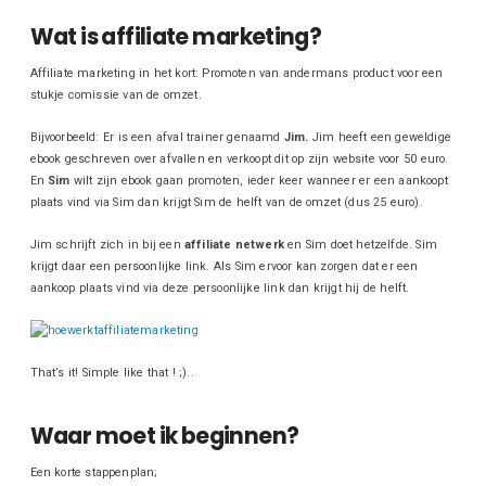
Wat is affiliate marketing?
Affiliate marketing in het kort: Promoten van andermans product voor een
stukje comissie van de omzet.
Bijvoorbeeld: Er is een afval trainer genaamd
Jim.
Jim heeft een geweldige
ebook geschreven over afvallen en verkoopt dit op zijn website voor 50 euro.
En
Sim
wilt zijn ebook gaan promoten, ieder keer wanneer er een aankoopt
plaats vind via Sim dan krijgt Sim de helft van de omzet (dus 25 euro).
Jim schrijft zich in bij een
affiliate netwerk
en Sim doet hetzelfde. Sim
krijgt daar een persoonlijke link. Als Sim ervoor kan zorgen dat er een
aankoop plaats vind via deze persoonlijke link dan krijgt hij de helft.
That’s it! Simple like that ! ;)..
Waar moet ik beginnen?
Een korte stappenplan;