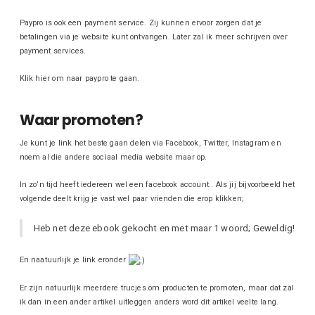
Paypro is ook een payment service. Zij kunnen ervoor zorgen dat je
betalingen via je website kunt ontvangen. Later zal ik meer schrijven over
payment services.
Klik hier om naar paypro te gaan.
Waar promoten?
Je kunt je link het beste gaan delen via Facebook, Twitter, Instagram en
noem al die andere sociaal media website maar op.
In zo’n tijd heeft iedereen wel een facebook account.. Als jij bijvoorbeeld het
volgende deelt krijg je vast wel paar vrienden die erop klikken;
Heb net deze ebook gekocht en met maar 1 woord; Geweldig!
En naatuurlijk je link eronder
Er zijn natuurlijk meerdere trucjes om producten te promoten, maar dat zal
ik dan in een ander artikel uitleggen anders word dit artikel veelte lang.