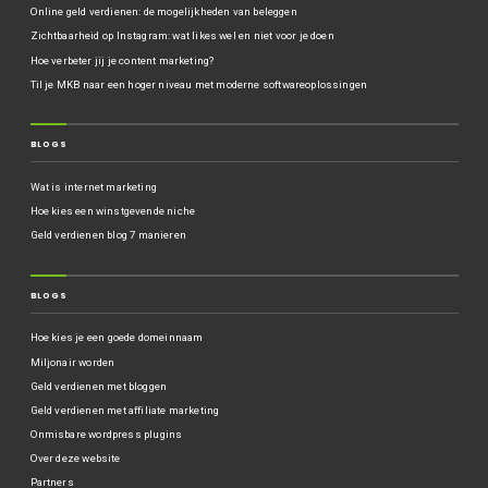
Online geld verdienen: de mogelijkheden van beleggen
Zichtbaarheid op Instagram: wat likes wel en niet voor je doen
Hoe verbeter jij je content marketing?
Til je MKB naar een hoger niveau met moderne softwareoplossingen
BLOGS
Wat is internet marketing
Hoe kies een winstgevende niche
Geld verdienen blog 7 manieren
BLOGS
Hoe kies je een goede domeinnaam
Miljonair worden
Geld verdienen met bloggen
Geld verdienen met affiliate marketing
Onmisbare wordpress plugins
Over deze website
Partners