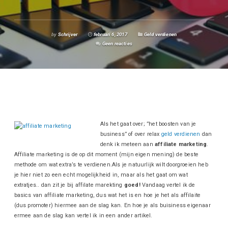
by
Schrijver
februari 6, 2017
Geld verdienen
Geen reacties
Als het gaat over; ”het boosten van je
business” of over relax
geld verdienen
dan
denk ik meteen aan
affiliate marketing
.
Affiliate marketing is de op dit moment (mijn eigen mening) de beste
methode om wat extra’s te verdienen.
Als je natuurlijk wilt doorgroeien heb
je hier niet zo een echt mogelijkheid in, maar als het gaat om wat
extratjes.. dan zit je bij affilate marekting
goed!
Vandaag vertel ik de
basics van affiliate marketing, dus wat het is en hoe je het als affilaite
(dus promoter) hiermee aan de slag kan. En hoe je als buisiness eigenaar
ermee aan de slag kan vertel ik in een ander artikel.