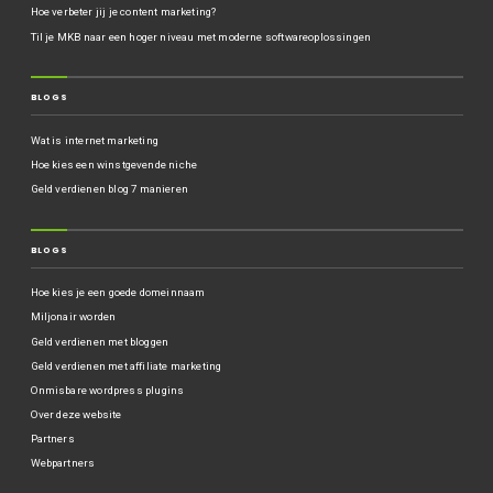
Hoe verbeter jij je content marketing?
Til je MKB naar een hoger niveau met moderne softwareoplossingen
BLOGS
Wat is internet marketing
Hoe kies een winstgevende niche
Geld verdienen blog 7 manieren
BLOGS
Hoe kies je een goede domeinnaam
Miljonair worden
Geld verdienen met bloggen
Geld verdienen met affiliate marketing
Onmisbare wordpress plugins
Over deze website
Partners
Webpartners