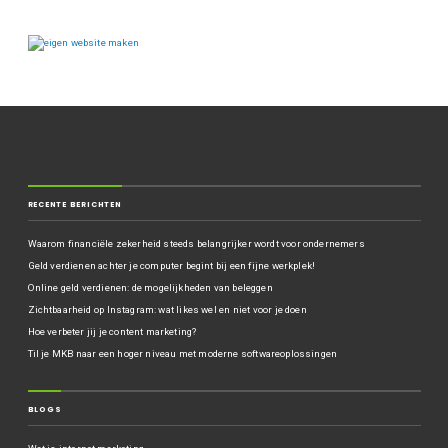
RECENTE BERICHTEN
Waarom financiële zekerheid steeds belangrijker wordt voor ondernemers
Geld verdienen achter je computer begint bij een fijne werkplek!
Online geld verdienen: de mogelijkheden van beleggen
Zichtbaarheid op Instagram: wat likes wel en niet voor je doen
Hoe verbeter jij je content marketing?
Til je MKB naar een hoger niveau met moderne softwareoplossingen
BLOGS