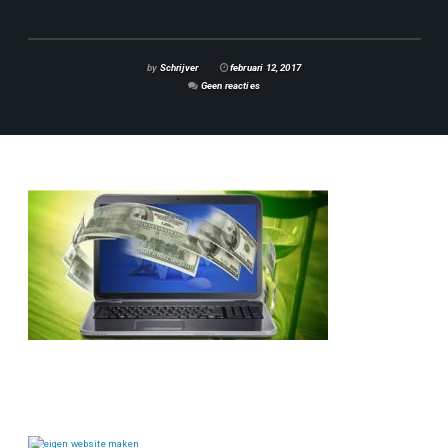
by
Schrijver
februari 12, 2017
Geen reacties