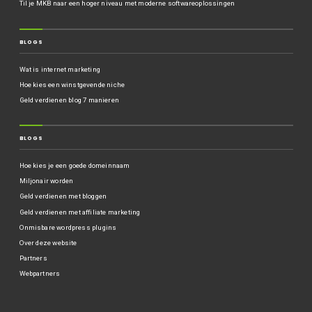
Til je MKB naar een hoger niveau met moderne softwareoplossingen
BLOGS
Wat is internet marketing
Hoe kies een winstgevende niche
Geld verdienen blog 7 manieren
BLOGS
Hoe kies je een goede domeinnaam
Miljonair worden
Geld verdienen met bloggen
Geld verdienen met affiliate marketing
Onmisbare wordpress plugins
Over deze website
Partners
Webpartners