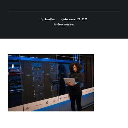
by
Schrijver
december 23, 2023
Geen reacties