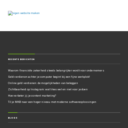
RECENTE BERICHTEN
Waarom financiële zekerheid steeds belangrijker wordt voor ondernemers
Geld verdienen achter je computer begint bij een fijne werkplek!
Online geld verdienen: de mogelijkheden van beleggen
Zichtbaarheid op Instagram: wat likes wel en niet voor je doen
Hoe verbeter jij je content marketing?
Til je MKB naar een hoger niveau met moderne softwareoplossingen
BLOGS