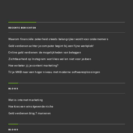
RECENTE BERICHTEN
Waarom financiële zekerheid steeds belangrijker wordt voor ondernemers
Geld verdienen achter je computer begint bij een fijne werkplek!
Online geld verdienen: de mogelijkheden van beleggen
Zichtbaarheid op Instagram: wat likes wel en niet voor je doen
Hoe verbeter jij je content marketing?
Til je MKB naar een hoger niveau met moderne softwareoplossingen
BLOGS
Wat is internet marketing
Hoe kies een winstgevende niche
Geld verdienen blog 7 manieren
BLOGS