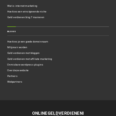
Wat is internet marketing
Hoe kies een winstgevende niche
Geld verdienen blog 7 manieren
BLOGS
Hoe kies je een goede domeinnaam
Miljonair worden
Geld verdienen met bloggen
Geld verdienen met affiliate marketing
Onmisbare wordpress plugins
Over deze website
Partners
Webpartners
ONLINEGELDVERDIENENI