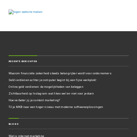
RECENTE BERICHTEN
Waarom financiële zekerheid steeds belangrijker wordt voor ondernemers
Geld verdienen achter je computer begint bij een fijne werkplek!
Online geld verdienen: de mogelijkheden van beleggen
Zichtbaarheid op Instagram: wat likes wel en niet voor je doen
Hoe verbeter jij je content marketing?
Til je MKB naar een hoger niveau met moderne softwareoplossingen
BLOGS
Wat is internet marketing