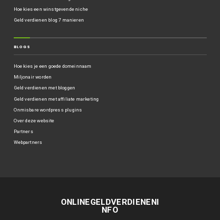
Hoe kies een winstgevende niche
Geld verdienen blog 7 manieren
BLOGS
Hoe kies je een goede domeinnaam
Miljonair worden
Geld verdienen met bloggen
Geld verdienen met affiliate marketing
Onmisbare wordpress plugins
Over deze website
Partners
Webpartners
ONLINEGELDVERDIENENI
NFO