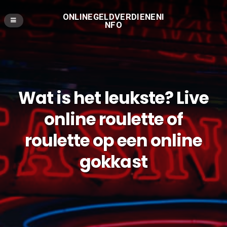
ONLINEGELDVERDIENENI
NFO
Wat is het leukste? Live
online roulette of
roulette op een online
gokkast