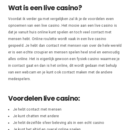
Wat is een live casino?
Voordat ik verder ga met vergelijken zal ik je de voordelen even
opnoemen van een live casino. Het mooie aan een live casino is
dat je vanuit huis online kunt spelen en toch veel contact met
mensen hebt. Online roulette wordt vaak in een live casino
gespeeld. Je hebt dan contact met mensen van over de hele wereld
er is een echte croupier en mensen spelen heel snel en eenvoudig
alles online. Het is eigenlijk gewoon een fysiek casino waarmee je
in contact gaat en dan is het online, dit wordt gedaan met behulp
van een webcam en je kunt ook contact maken met de andere
medespelers.
Voordelen live casino:
Je hebt contact met mensen
Je kunt chatten met andere
Je hebt dezelfde sfeer beleving als in een echt casino
Je kunt het altijd en overal online spelen