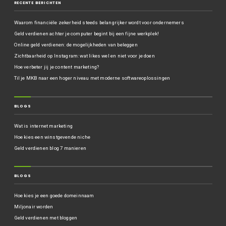
RECENTE BERICHTEN
Waarom financiële zekerheid steeds belangrijker wordt voor ondernemers
Geld verdienen achter je computer begint bij een fijne werkplek!
Online geld verdienen: de mogelijkheden van beleggen
Zichtbaarheid op Instagram: wat likes wel en niet voor je doen
Hoe verbeter jij je content marketing?
Til je MKB naar een hoger niveau met moderne softwareoplossingen
BLOGS
Wat is internet marketing
Hoe kies een winstgevende niche
Geld verdienen blog 7 manieren
BLOGS
Hoe kies je een goede domeinnaam
Miljonair worden
Geld verdienen met bloggen