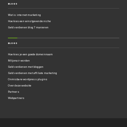
BLOGS
Wat is internet marketing
Hoe kies een winstgevende niche
Geld verdienen blog 7 manieren
BLOGS
Hoe kies je een goede domeinnaam
Miljonair worden
Geld verdienen met bloggen
Geld verdienen met affiliate marketing
Onmisbare wordpress plugins
Over deze website
Partners
Webpartners