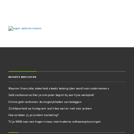
RECENTE BERICHTEN
Waarom financiële zekerheid steeds belangrijker wordt voor ondernemers
Geld verdienen achter je computer begint bij een fijne werkplek!
Online geld verdienen: de mogelijkheden van beleggen
Zichtbaarheid op Instagram: wat likes wel en niet voor je doen
Hoe verbeter jij je content marketing?
Til je MKB naar een hoger niveau met moderne softwareoplossingen