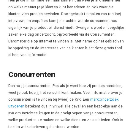
Heb je die informatie eenmaal binnen, dan weet je al ondernemer
op welke manier je je klanten kunt benaderen en ook waar die
klanten zich precies bevinden. Door gebruik te maken van (online)
interviews en enquêtes kom je er achter wat de consument nou
eigenlijk van je product of dienst vindt. Overigens worden dergelijke
zaken elke dag onderzocht, bijvoorbeeld via de Consumenten
Barometer die op internet te vinden is. Met name op het gebied van
koopgedrag en de interesses van de klanten biedt deze gratis tool
al heel veel informatie.
Concurrenten
Dan nog je concurrenten. Pas als je weet hoe zij precies handelen,
weet je ook hoe jij het verschil kunt maken. Veel informatie over je
concurrenten is te vinden bij (weer) de KvK. Een
marktonderzoek
uitvoeren
betekent dus in vrijwel alle gevallen een bezoekje aan de
KvK om inzicht te krijgen in de doelgroepen van je concurrenten,
welke producten ze maken en welke diensten ze aanbieden. Ook is
te zien welke tarieven gehanteerd worden.