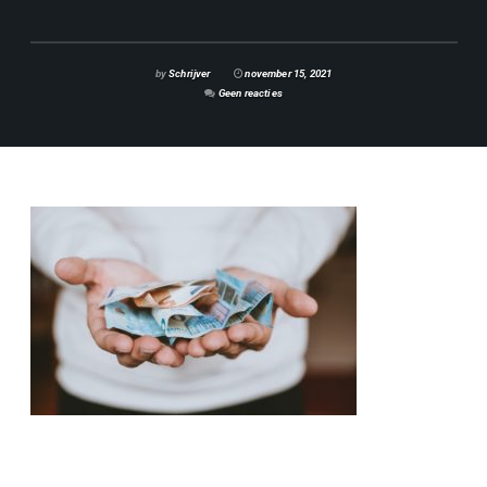
by
Schrijver
november 15, 2021
Geen reacties