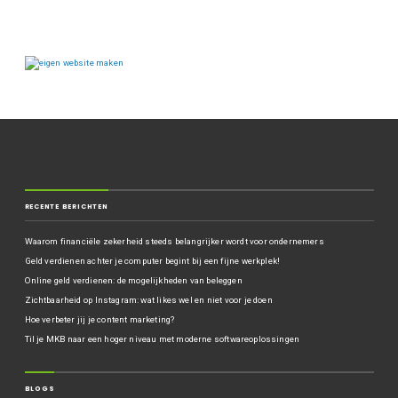
RECENTE BERICHTEN
Waarom financiële zekerheid steeds belangrijker wordt voor ondernemers
Geld verdienen achter je computer begint bij een fijne werkplek!
Online geld verdienen: de mogelijkheden van beleggen
Zichtbaarheid op Instagram: wat likes wel en niet voor je doen
Hoe verbeter jij je content marketing?
Til je MKB naar een hoger niveau met moderne softwareoplossingen
BLOGS