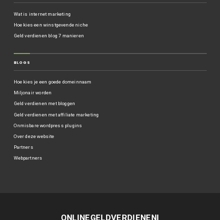
Wat is internet marketing
Hoe kies een winstgevende niche
Geld verdienen blog 7 manieren
BLOGS
Hoe kies je een goede domeinnaam
Miljonair worden
Geld verdienen met bloggen
Geld verdienen met affiliate marketing
Onmisbare wordpress plugins
Over deze website
Partners
Webpartners
ONLINEGELDVERDIENENI