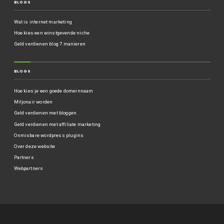
BLOGS
Wat is internet marketing
Hoe kies een winstgevende niche
Geld verdienen blog 7 manieren
BLOGS
Hoe kies je een goede domeinnaam
Miljonair worden
Geld verdienen met bloggen
Geld verdienen met affiliate marketing
Onmisbare wordpress plugins
Over deze website
Partners
Webpartners