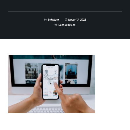
by
Schrijver
januari 3, 2022
Geen reacties