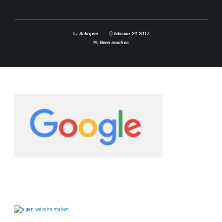
by
Schrijver
februari 24, 2017
Geen reacties