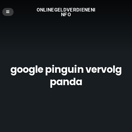
ONLINEGELDVERDIENENI
NFO
google pinguin vervolg
panda