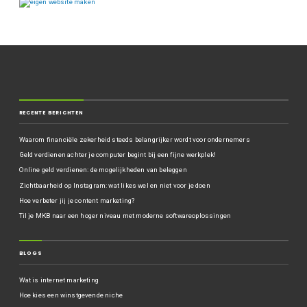
RECENTE BERICHTEN
Waarom financiële zekerheid steeds belangrijker wordt voor ondernemers
Geld verdienen achter je computer begint bij een fijne werkplek!
Online geld verdienen: de mogelijkheden van beleggen
Zichtbaarheid op Instagram: wat likes wel en niet voor je doen
Hoe verbeter jij je content marketing?
Til je MKB naar een hoger niveau met moderne softwareoplossingen
BLOGS
Wat is internet marketing
Hoe kies een winstgevende niche