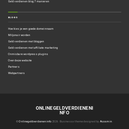
Geld verdienen blog 7 manieren
BLOGS
Hoe kies je een goede domeinnaam
Miljonair worden
Geld verdienen met bloggen
Geld verdienen met affiliate marketing
Onmisbare wordpress plugins
Over deze website
Partners
Webpartners
ONLINEGELDVERDIENENI
NFO
©
Onlinegeldverdieneninfo
2026.
Businessx theme designed by
Acosmin
.