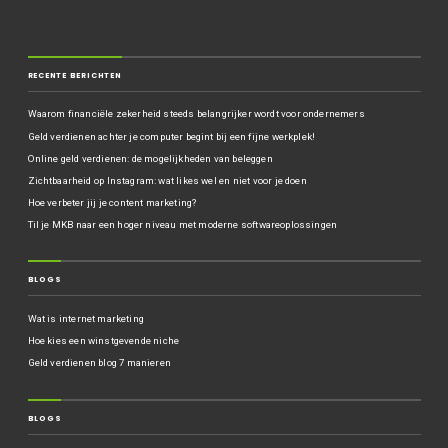
RECENTE BERICHTEN
Waarom financiële zekerheid steeds belangrijker wordt voor ondernemers
Geld verdienen achter je computer begint bij een fijne werkplek!
Online geld verdienen: de mogelijkheden van beleggen
Zichtbaarheid op Instagram: wat likes wel en niet voor je doen
Hoe verbeter jij je content marketing?
Til je MKB naar een hoger niveau met moderne softwareoplossingen
BLOGS
Wat is internet marketing
Hoe kies een winstgevende niche
Geld verdienen blog 7 manieren
BLOGS