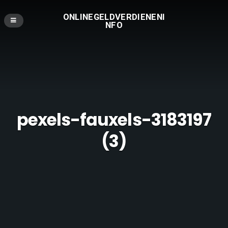
ONLINEGELDVERDIENENI
NFO
pexels-fauxels-3183197
(3)