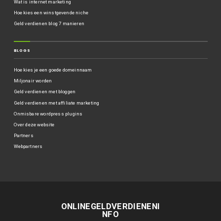
Wat is internet marketing
Hoe kies een winstgevende niche
Geld verdienen blog 7 manieren
BLOGS
Hoe kies je een goede domeinnaam
Miljonair worden
Geld verdienen met bloggen
Geld verdienen met affiliate marketing
Onmisbare wordpress plugins
Over deze website
Partners
Webpartners
ONLINEGELDVERDIENENI
NFO