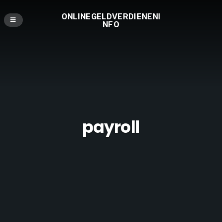
ONLINEGELDVERDIENENI
NFO
payroll