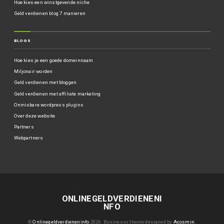
Hoe kies een winstgevende niche
Geld verdienen blog 7 manieren
BLOGS
Hoe kies je een goede domeinnaam
Miljonair worden
Geld verdienen met bloggen
Geld verdienen met affiliate marketing
Onmisbare wordpress plugins
Over deze website
Partners
Webpartners
ONLINEGELDVERDIENENI
NFO
©
Onlinegeldverdieneninfo
2026.
Businessx theme designed by
Acosmin
.