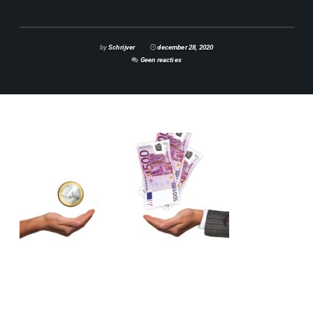
by
Schrijver
december 28, 2020
Geen reacties