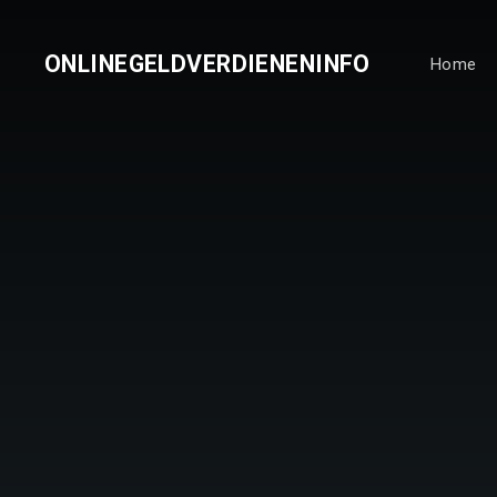
ONLINEGELDVERDIENENINFO
Home