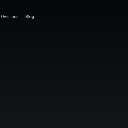
Over ons
Blog