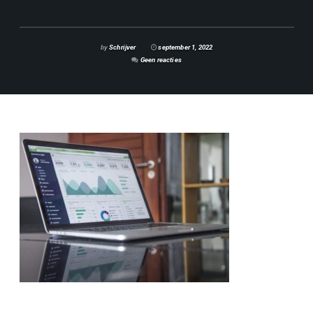
by
Schrijver
september 1, 2022
Geen reacties