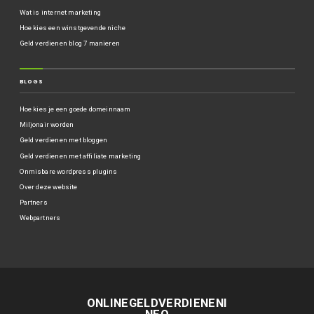
Wat is internet marketing
Hoe kies een winstgevende niche
Geld verdienen blog 7 manieren
BLOGS
Hoe kies je een goede domeinnaam
Miljonair worden
Geld verdienen met bloggen
Geld verdienen met affiliate marketing
Onmisbare wordpress plugins
Over deze website
Partners
Webpartners
ONLINEGELDVERDIENENI
NFO