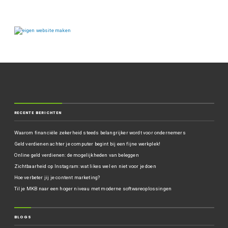
RECENTE BERICHTEN
Waarom financiële zekerheid steeds belangrijker wordt voor ondernemers
Geld verdienen achter je computer begint bij een fijne werkplek!
Online geld verdienen: de mogelijkheden van beleggen
Zichtbaarheid op Instagram: wat likes wel en niet voor je doen
Hoe verbeter jij je content marketing?
Til je MKB naar een hoger niveau met moderne softwareoplossingen
BLOGS