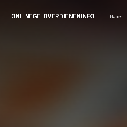
ONLINEGELDVERDIENENINFO
Home