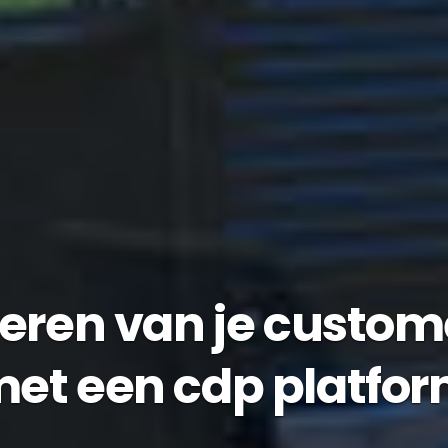
eren van je custom
et een cdp platfo