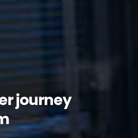
er journey
rm