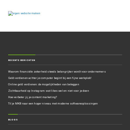
RECENTE BERICHTEN
Waarom financiële zekerheid steeds belangrijker wordt voor ondernemers
Geld verdienen achter je computer begint bij een fijne werkplek!
Online geld verdienen: de mogelijkheden van beleggen
Zichtbaarheid op Instagram: wat likes wel en niet voor je doen
Hoe verbeter jij je content marketing?
Til je MKB naar een hoger niveau met moderne softwareoplossingen
BLOGS