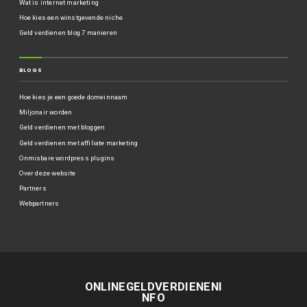
Wat is internet marketing
Hoe kies een winstgevende niche
Geld verdienen blog 7 manieren
BLOGS
Hoe kies je een goede domeinnaam
Miljonair worden
Geld verdienen met bloggen
Geld verdienen met affiliate marketing
Onmisbare wordpress plugins
Over deze website
Partners
Webpartners
ONLINEGELDVERDIENENI
NFO