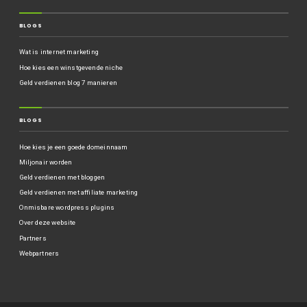
BLOGS
Wat is internet marketing
Hoe kies een winstgevende niche
Geld verdienen blog 7 manieren
BLOGS
Hoe kies je een goede domeinnaam
Miljonair worden
Geld verdienen met bloggen
Geld verdienen met affiliate marketing
Onmisbare wordpress plugins
Over deze website
Partners
Webpartners