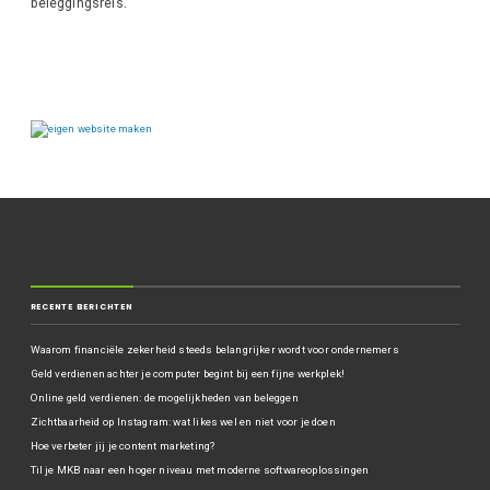
beleggingsreis.
RECENTE BERICHTEN
Waarom financiële zekerheid steeds belangrijker wordt voor ondernemers
Geld verdienen achter je computer begint bij een fijne werkplek!
Online geld verdienen: de mogelijkheden van beleggen
Zichtbaarheid op Instagram: wat likes wel en niet voor je doen
Hoe verbeter jij je content marketing?
Til je MKB naar een hoger niveau met moderne softwareoplossingen