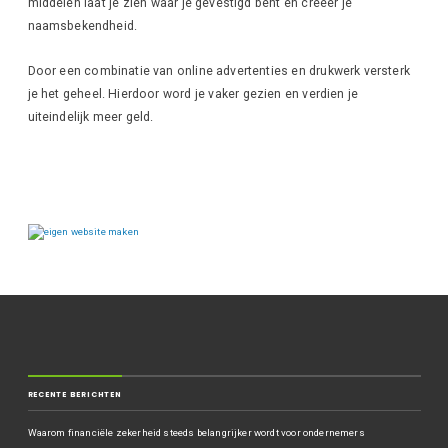
middelen laat je zien waar je gevestigd bent en creëer je
naamsbekendheid.
Door een combinatie van online advertenties en drukwerk versterk
je het geheel. Hierdoor word je vaker gezien en verdien je
uiteindelijk meer geld.
RECENTE BERICHTEN
Waarom financiële zekerheid steeds belangrijker wordt voor ondernemers