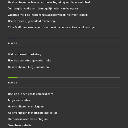
Geld verdienen achter je computer begint bij een fijne werkplek!
Online geld verdienen: de mogelijkheden van beleggen
Zichtbaarheid op Instagram: wat likes wel en niet voor je doen
Hoe verbeter jij je content marketing?
Til je MKB naar een hoger niveau met moderne softwareoplossingen
BLOGS
Wat is internet marketing
Hoe kies een winstgevende niche
Geld verdienen blog 7 manieren
BLOGS
Hoe kies je een goede domeinnaam
Miljonair worden
Geld verdienen met bloggen
Geld verdienen met affiliate marketing
Onmisbare wordpress plugins
Over deze website