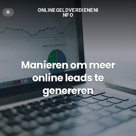
ONLINEGELDVERDIENENI
NFO
Manieren om meer
online leads te
genereren