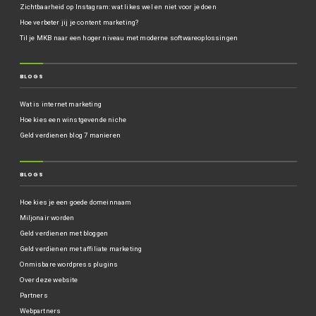
Zichtbaarheid op Instagram: wat likes wel en niet voor je doen
Hoe verbeter jij je content marketing?
Til je MKB naar een hoger niveau met moderne softwareoplossingen
BLOGS
Wat is internet marketing
Hoe kies een winstgevende niche
Geld verdienen blog 7 manieren
BLOGS
Hoe kies je een goede domeinnaam
Miljonair worden
Geld verdienen met bloggen
Geld verdienen met affiliate marketing
Onmisbare wordpress plugins
Over deze website
Partners
Webpartners