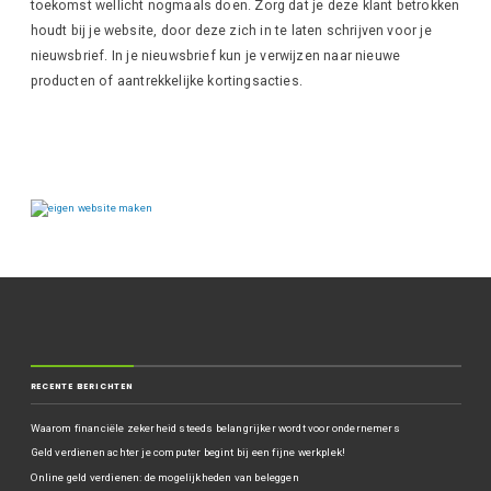
toekomst wellicht nogmaals doen. Zorg dat je deze klant betrokken
houdt bij je website, door deze zich in te laten schrijven voor je
nieuwsbrief. In je nieuwsbrief kun je verwijzen naar nieuwe
producten of aantrekkelijke kortingsacties.
RECENTE BERICHTEN
Waarom financiële zekerheid steeds belangrijker wordt voor ondernemers
Geld verdienen achter je computer begint bij een fijne werkplek!
Online geld verdienen: de mogelijkheden van beleggen