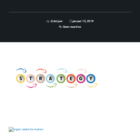
by
Schrijver
januari 15, 2019
Geen reacties