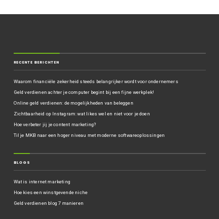
RECENTE BERICHTEN
Waarom financiële zekerheid steeds belangrijker wordt voor ondernemers
Geld verdienen achter je computer begint bij een fijne werkplek!
Online geld verdienen: de mogelijkheden van beleggen
Zichtbaarheid op Instagram: wat likes wel en niet voor je doen
Hoe verbeter jij je content marketing?
Til je MKB naar een hoger niveau met moderne softwareoplossingen
BLOGS
Wat is internet marketing
Hoe kies een winstgevende niche
Geld verdienen blog 7 manieren