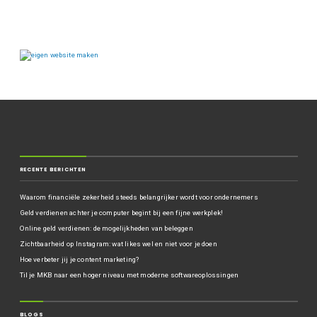
RECENTE BERICHTEN
Waarom financiële zekerheid steeds belangrijker wordt voor ondernemers
Geld verdienen achter je computer begint bij een fijne werkplek!
Online geld verdienen: de mogelijkheden van beleggen
Zichtbaarheid op Instagram: wat likes wel en niet voor je doen
Hoe verbeter jij je content marketing?
Til je MKB naar een hoger niveau met moderne softwareoplossingen
BLOGS