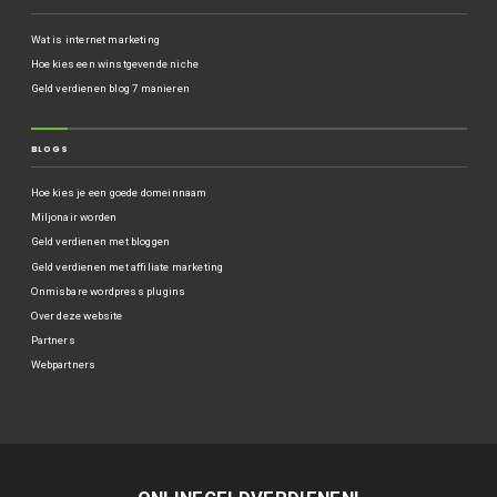
Wat is internet marketing
Hoe kies een winstgevende niche
Geld verdienen blog 7 manieren
BLOGS
Hoe kies je een goede domeinnaam
Miljonair worden
Geld verdienen met bloggen
Geld verdienen met affiliate marketing
Onmisbare wordpress plugins
Over deze website
Partners
Webpartners