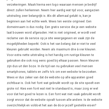
verzekeringen. Maak hierna een logo waaraan mensen je bedrijf
direct zullen herkennen. Neem hier aardig wat tijd voor, aangezien
uitstraling zeer belangrijk is. Als dit allemaal gelukt is, kan je
beginnen aan het echte werk. Wees ten eerste origineel. Een
domeinnaam is dus nodig. Een gratis service die je een website
laat bouwen word afgeraden. Het is niet origineel, er wordt veel
reclame van de service op je site weergegeven en vaak zijn de
mogelijkheden beperkt. Ook is het van belang dat er niet te veel
kleuren gebruikt worden. Neem als maximum drie à vier kleuren.
Voor extra nette uitstraling is het handig om rustige kleuren te
gebruiken die ook nog eens goed bij elkaar passen. Neon kleuren
zijn dus uit den boze. In de tijd van nu gebruiken veel mensen
smartphones, tablets en zelfs tv’s om een website te bezoeken.
Wees er dus zeker van dat de website op alle apparaten goed
zichtbaar is. Ook het font wat gebruikt wordt op de site speelt een
grote rol. Kies een font wat niet te standaard is, maar zorg er wel
voor dat het goed te lezen is. Een font wat niet vaak gebruikt wordt
zorgt ervoor dat de website opvalt tussen alle andere. Is de website
overzichtelijk en voldoet het aan de door jezelf gestelde eisen?