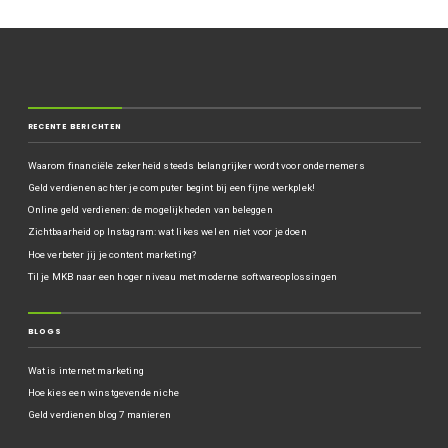
RECENTE BERICHTEN
Waarom financiële zekerheid steeds belangrijker wordt voor ondernemers
Geld verdienen achter je computer begint bij een fijne werkplek!
Online geld verdienen: de mogelijkheden van beleggen
Zichtbaarheid op Instagram: wat likes wel en niet voor je doen
Hoe verbeter jij je content marketing?
Til je MKB naar een hoger niveau met moderne softwareoplossingen
BLOGS
Wat is internet marketing
Hoe kies een winstgevende niche
Geld verdienen blog 7 manieren