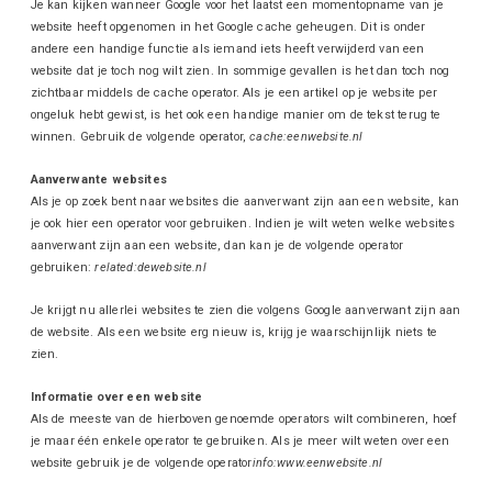
Je kan kijken wanneer Google voor het laatst een momentopname van je
website heeft opgenomen in het Google cache geheugen. Dit is onder
andere een handige functie als iemand iets heeft verwijderd van een
website dat je toch nog wilt zien. In sommige gevallen is het dan toch nog
zichtbaar middels de cache operator. Als je een artikel op je website per
ongeluk hebt gewist, is het ook een handige manier om de tekst terug te
winnen. Gebruik de volgende operator,
cache:eenwebsite.nl
Aanverwante websites
Als je op zoek bent naar websites die aanverwant zijn aan een website, kan
je ook hier een operator voor gebruiken. Indien je wilt weten welke websites
aanverwant zijn aan een website, dan kan je de volgende operator
gebruiken:
related:dewebsite.nl
Je krijgt nu allerlei websites te zien die volgens Google aanverwant zijn aan
de website. Als een website erg nieuw is, krijg je waarschijnlijk niets te
zien.
Informatie over een website
Als de meeste van de hierboven genoemde operators wilt combineren, hoef
je maar één enkele operator te gebruiken. Als je meer wilt weten over een
website gebruik je de volgende operator
info:www.eenwebsite.nl