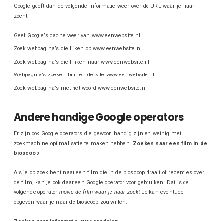
Google geeft dan de volgende informatie weer over de URL waar je naar
zocht:
Geef Google’s cache weer van www.eenwebsite.nl
Zoek webpagina’s die lijken op www.eenwebsite.nl
Zoek webpagina’s die linken naar www.eenwebsite.nl
Webpagina’s zoeken binnen de site www.eenwebsite.nl
Zoek webpagina’s met het woord www.eenwebsite.nl
Andere handige Google operators
Er zijn ook Google operators die gewoon handig zijn en weinig met
zoekmachine optimalisatie te maken hebben.
Zoeken naar een film in de
bioscoop
Als je op zoek bent naar een film die in de bioscoop draait of recenties over
de film, kan je ook daar een Google operator voor gebruiken. Dat is de
volgende operator;
movie:de film waar je naar zoekt
Je kan eventueel
opgeven waar je naar de bioscoop zou willen.