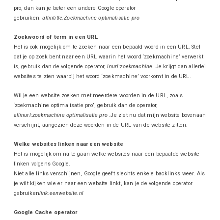
pro, dan kan je beter een andere Google operator
gebruiken.
allintitle:Zoekmachine optimalisatie pro
Zoekwoord of term in een URL
Het is ook mogelijk om te zoeken naar een bepaald woord in een URL. Stel
dat je op zoek bent naar een URL waarin het woord ‘zoekmachine’ verwerkt
is, gebruik dan de volgende operator,
inurl:zoekmachine .
Je krijgt dan allerlei
websites te zien waarbij het woord ‘zoekmachine’ voorkomt in de URL.
Wil je een website zoeken met meerdere woorden in de URL, zoals
‘zoekmachine optimalisatie pro’, gebruik dan de operator,
allinurl:zoekmachine optimalisatie pro .
Je ziet nu dat mijn website bovenaan
verschijnt, aangezien deze woorden in de URL van de website zitten.
Welke websites linken naar een website
Het is mogelijk om na te gaan welke websites naar een bepaalde website
linken volgens Google.
Niet alle links verschijnen, Google geeft slechts enkele backlinks weer. Als
je wilt kijken wie er naar een website linkt, kan je de volgende operator
gebruiken
link:eenwebsite.nl
Google Cache operator