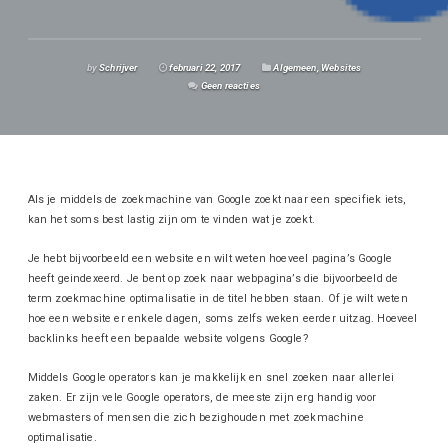
by
Schrijver
februari 22, 2017
Algemeen
,
Websites
Geen reacties
Als je middels de zoekmachine van Google zoekt naar een specifiek iets,
kan het soms best lastig zijn om te vinden wat je zoekt.
Je hebt bijvoorbeeld een website en wilt weten hoeveel pagina’s Google
heeft geindexeerd. Je bent op zoek naar webpagina’s die bijvoorbeeld de
term zoekmachine optimalisatie in de titel hebben staan. Of je wilt weten
hoe een website er enkele dagen, soms zelfs weken eerder uitzag. Hoeveel
backlinks heeft een bepaalde website volgens Google?
Middels Google operators kan je makkelijk en snel zoeken naar allerlei
zaken. Er zijn vele Google operators, de meeste zijn erg handig voor
webmasters of mensen die zich bezighouden met zoekmachine
optimalisatie.