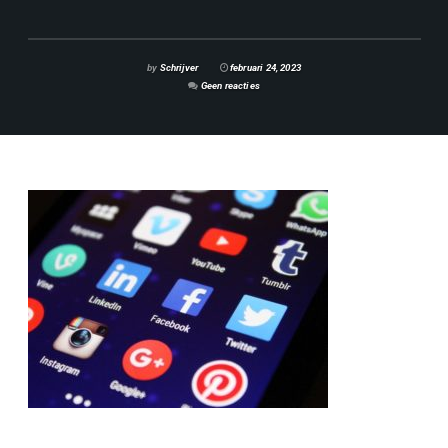
by
Schrijver
februari 24, 2023
Geen reacties