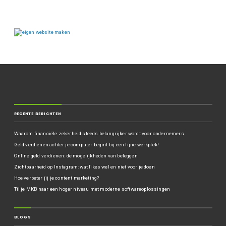
RECENTE BERICHTEN
Waarom financiële zekerheid steeds belangrijker wordt voor ondernemers
Geld verdienen achter je computer begint bij een fijne werkplek!
Online geld verdienen: de mogelijkheden van beleggen
Zichtbaarheid op Instagram: wat likes wel en niet voor je doen
Hoe verbeter jij je content marketing?
Til je MKB naar een hoger niveau met moderne softwareoplossingen
BLOGS