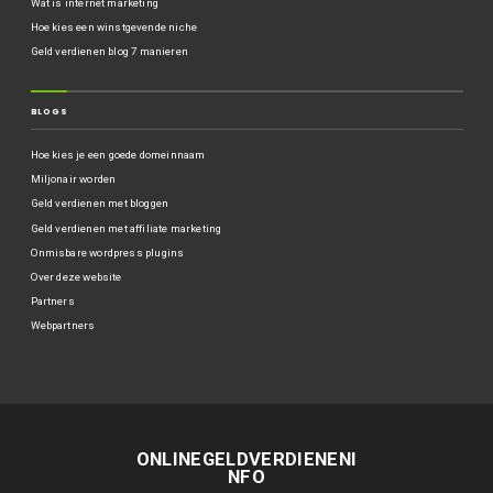
Wat is internet marketing
Hoe kies een winstgevende niche
Geld verdienen blog 7 manieren
BLOGS
Hoe kies je een goede domeinnaam
Miljonair worden
Geld verdienen met bloggen
Geld verdienen met affiliate marketing
Onmisbare wordpress plugins
Over deze website
Partners
Webpartners
ONLINEGELDVERDIENENI
NFO