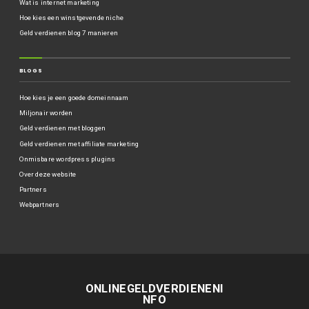
Wat is internet marketing
Hoe kies een winstgevende niche
Geld verdienen blog 7 manieren
BLOGS
Hoe kies je een goede domeinnaam
Miljonair worden
Geld verdienen met bloggen
Geld verdienen met affiliate marketing
Onmisbare wordpress plugins
Over deze website
Partners
Webpartners
ONLINEGELDVERDIENENI
NFO