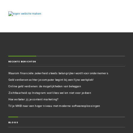
RECENTE BERICHTEN
Waarom financiële zekerheid steeds belangrijker wordt voor ondernemers
Geld verdienen achter je computer begint bij een fijne werkplek!
Online geld verdienen: de mogelijkheden van beleggen
Zichtbaarheid op Instagram: wat likes wel en niet voor je doen
Hoe verbeter jij je content marketing?
Til je MKB naar een hoger niveau met moderne softwareoplossingen
BLOGS