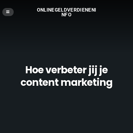
ONLINEGELDVERDIENENI
NFO
Hoe verbeter jij je
content marketing